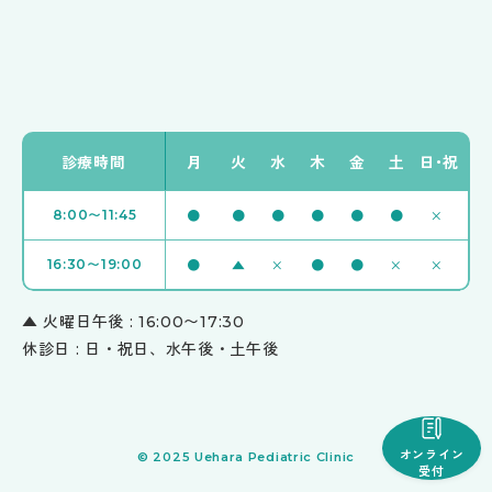
診療時間
月
火
水
木
金
土
日・祝
●
●
●
●
●
●
×
8:00〜11:45
●
▲
×
●
●
×
×
16:30〜19:00
▲ 火曜日午後 : 16:00〜17:30
休診日 : 日・祝日、水午後・土午後
オンライン
© 2025 Uehara Pediatric Clinic
受付